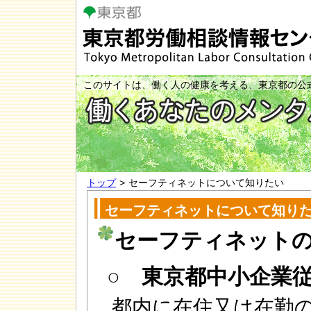
本
文
へ
移
動
このサイトは、働く人の健康を考える、東京都の公
トップ
>
セーフティネットについて知りたい
セーフティネットについて知り
セーフティネット
○ 東京都中小企業
都内に在住又は在勤