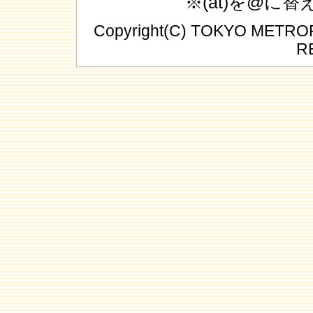
※(at)を@に
Copyright(C) TOKYO METR
R