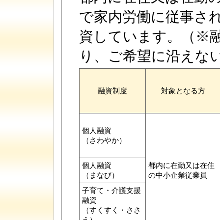
で家内労働に従事さ
資しています。（※
り、ご希望に沿えな
融資制度
対象となる方
個人融資
（さわやか）
個人融資
都内に在勤又は在住
（まなび）
の中小企業従業員
子育て・介護支援
融資
（すくすく・ささ
え）